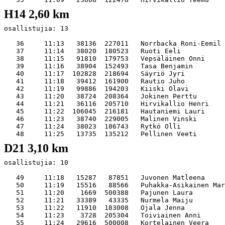
H14 2,60 km
osallistujia: 13   

   36     11:13   38136  227011   Norrbacka Roni-Eemil 
   37     11:14   38020  180523   Ruoti Eeli           
   38     11:15   91810  179753   Vepsäläinen Onni     
   39     11:16   38904  152493   Tasa Benjamin        
   40     11:17  102828  218694   Säyriö Jyri          
   41     11:18   39412  161900   Rautio Juho          
   42     11:19   99886  194203   Kiiski Olavi         
   43     11:20   38724  208364   Jokinen Perttu       
   44     11:21   36116  205710   Hirvikallio Henri    
   45     11:22  106045  216181   Hautaniemi Lauri     
   46     11:23   38740  229005   Malinen Vinski       
   47     11:24   38023  186743   Rytkö Olli           
D21 3,10 km
osallistujia: 10   

   49     11:18   15287   87851   Juvonen Matleena     
   50     11:19   15516   88566   Puhakka-Asikainen Mar
   51     11:20    1669  500388   Pajunen Laura        
   52     11:21   33389   43335   Nurmela Maiju        
   53     11:22   11910  183008   Ojala Jenna          
   54     11:23    3728  205304   Toiviainen Anni      
   55     11:24   29616  500008   Kortelainen Veera    