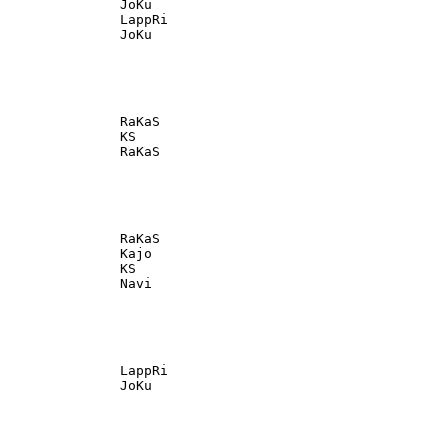
               JoKu                                

               LappRi                              

               RaKaS                               

               KS                                  

               RaKaS                               

               Kajo                                

               KS                                  

               LappRi                              
