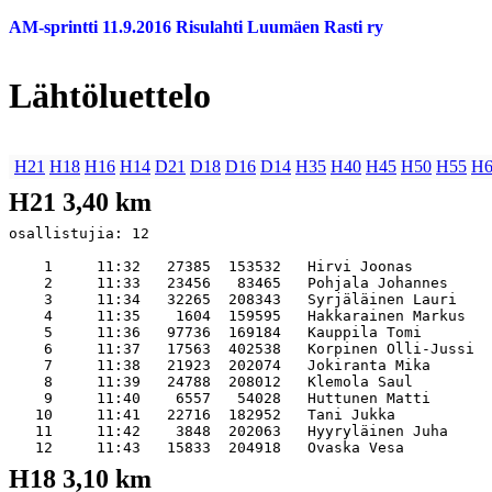
AM-sprintti 11.9.2016 Risulahti Luumäen Rasti ry
Lähtöluettelo
H21
H18
H16
H14
D21
D18
D16
D14
H35
H40
H45
H50
H55
H6
H21 3,40 km
osallistujia: 12

    1     11:32   27385  153532   Hirvi Joonas         
    2     11:33   23456   83465   Pohjala Johannes     
    3     11:34   32265  208343   Syrjäläinen Lauri    
    4     11:35    1604  159595   Hakkarainen Markus   
    5     11:36   97736  169184   Kauppila Tomi        
    6     11:37   17563  402538   Korpinen Olli-Jussi  
    7     11:38   21923  202074   Jokiranta Mika       
    8     11:39   24788  208012   Klemola Saul         
    9     11:40    6557   54028   Huttunen Matti       
   10     11:41   22716  182952   Tani Jukka           
   11     11:42    3848  202063   Hyyryläinen Juha     
H18 3,10 km