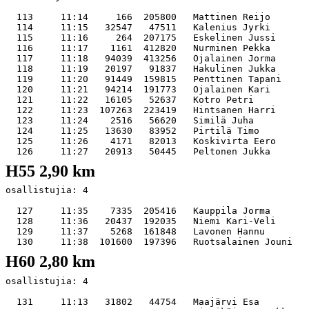
  113     11:14     166  205800   Mattinen Reijo       
  114     11:15   32547   47511   Kalenius Jyrki       
  115     11:16     264  207175   Eskelinen Jussi      
  116     11:17    1161  412820   Nurminen Pekka       
  117     11:18   94039  413256   Ojalainen Jorma      
  118     11:19   20197   91837   Hakulinen Jukka      
  119     11:20   91449  159815   Penttinen Tapani     
  120     11:21   94214  191773   Ojalainen Kari       
  121     11:22   16105   52637   Kotro Petri          
  122     11:23  107263  223419   Hintsanen Harri      
  123     11:24    2516   56620   Similä Juha          
  124     11:25   13630   83952   Pirtilä Timo         
  125     11:26    4171   82013   Koskivirta Eero      
H55 2,90 km
osallistujia: 4   

  127     11:35    7335  205416   Kauppila Jorma       
  128     11:36   20437  192035   Niemi Kari-Veli      
  129     11:37    5268  161848   Lavonen Hannu        
H60 2,80 km
osallistujia: 4   

  131     11:13   31802   44754   Maajärvi Esa         