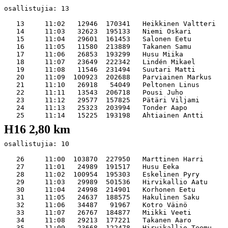
osallistujia: 13   

   13     11:02   12946  170341   Heikkinen Valtteri   
   14     11:03   32623  195133   Niemi Oskari         
   15     11:04   29601  161453   Salonen Eetu         
   16     11:05   11580  213889   Takanen Samu         
   17     11:06   26853  193299   Husu Miika           
   18     11:07   23649  222342   Lindén Mikael        
   19     11:08   11546  231494   Suutari Matti        
   20     11:09  100923  202688   Parviainen Markus    
   21     11:10   26918   54049   Peltonen Linus       
   22     11:11   13543  206718   Pousi Juho           
   23     11:12   29577  157825   Pätäri Viljami       
   24     11:13   25323  203994   Tonder Aapo          
H16 2,80 km
osallistujia: 10   

   26     11:00  103870  227950   Marttinen Harri      
   27     11:01   24989  191517   Husu Eeka            
   28     11:02  100954  195303   Eskelinen Pyry       
   29     11:03   29989  501536   Hirvikallio Aatu     
   30     11:04   24998  214901   Korhonen Eetu        
   31     11:05   24637  188575   Hakulinen Saku       
   32     11:06   34487   91967   Kotro Väinö          
   33     11:07   26767  184877   Miikki Veeti         
   34     11:08   29213  177221   Takanen Aaro         