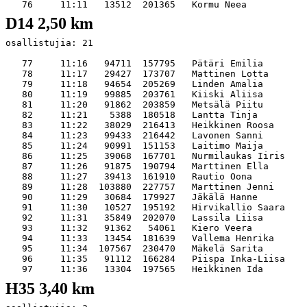
D14 2,50 km
osallistujia: 21   

   77     11:16   94711  157795   Pätäri Emilia        
   78     11:17   29427  173707   Mattinen Lotta       
   79     11:18   94654  205269   Linden Amalia        
   80     11:19   99885  203761   Kiiski Aliisa        
   81     11:20   91862  203859   Metsälä Piitu        
   82     11:21    5388  180518   Lantta Tinja         
   83     11:22   38029  216413   Heikkinen Roosa      
   84     11:23   99433  216442   Lavonen Sanni        
   85     11:24   90991  151153   Laitimo Maija        
   86     11:25   39068  167701   Nurmilaukas Iiris    
   87     11:26   91875  190794   Marttinen Ella       
   88     11:27   39413  161910   Rautio Oona          
   89     11:28  103880  227757   Marttinen Jenni      
   90     11:29   30684  179927   Jäkälä Hanne         
   91     11:30   10527  195192   Hirvikallio Saara    
   92     11:31   35849  202070   Lassila Liisa        
   93     11:32   91362   54061   Kiero Veera          
   94     11:33   13454  181639   Vallema Henrika      
   95     11:34  107567  230470   Mäkelä Sarita        
   96     11:35   91112  166284   Piispa Inka-Liisa    
H35 3,40 km