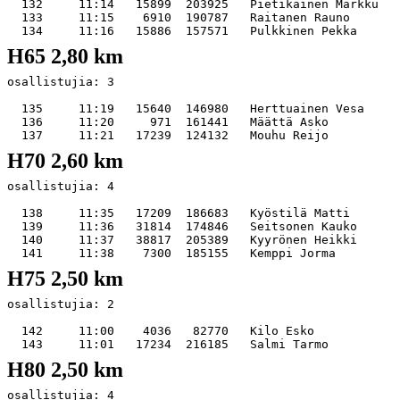
  132     11:14   15899  203925   Pietikäinen Markku   
  133     11:15    6910  190787   Raitanen Rauno       
H65 2,80 km
osallistujia: 3   

  135     11:19   15640  146980   Herttuainen Vesa     
  136     11:20     971  161441   Määttä Asko          
H70 2,60 km
osallistujia: 4   

  138     11:35   17209  186683   Kyöstilä Matti       
  139     11:36   31814  174846   Seitsonen Kauko      
  140     11:37   38817  205389   Kyyrönen Heikki      
H75 2,50 km
osallistujia: 2   

  142     11:00    4036   82770   Kilo Esko            
H80 2,50 km
osallistujia: 4   
