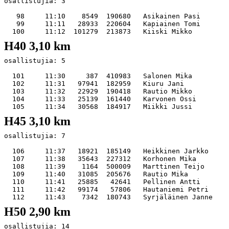
osallistujia: 3   

   98     11:10    8549  190680   Asikainen Pasi       
   99     11:11   28933  220604   Kapiainen Tomi       
H40 3,10 km
osallistujia: 5   

  101     11:30     387  410983   Salonen Mika         
  102     11:31   97941  182959   Kiuru Jani           
  103     11:32   22929  190418   Rautio Mikko         
  104     11:33   25139  161440   Karvonen Ossi        
H45 3,10 km
osallistujia: 7   

  106     11:37   18921  185149   Heikkinen Jarkko     
  107     11:38   35643  227312   Korhonen Mika        
  108     11:39    1164  500009   Marttinen Teijo      
  109     11:40   31085  205676   Rautio Mika          
  110     11:41   25885   42641   Pellinen Antti       
  111     11:42   99174   57806   Hautaniemi Petri     
H50 2,90 km
osallistujia: 14   
