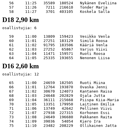
   56     11:25   35589  180524   Nykänen Eveliina     
   57     11:26    7211  216610   Tonder Marja         
D18 2,90 km
osallistujia: 6   

   59     11:00   13809  159423   Vesikko Venla        
   60     11:01   27251  183129   Similä Roosa         
   61     11:02   91795  183506   Kääriä Venla         
   62     11:03   27252   65867   Varjus Viivi         
   63     11:04   11471  159571   Ruoti Roosa          
D16 2,60 km
osallistujia: 12   

   65     11:00   24659  182505   Ruoti Miina          
   66     11:01   12764  193870   Ovaska Jenni         
   67     11:02   30670  124073   Kantanen Raisa       
   68     11:03   24648  202829   Ojala Jutta          
   69     11:04   36111  215668   Piispa Kiia-Maria    
   70     11:05   13351  179950   Laitinen Emilia      
   71     11:06   13749   42642   Pellinen Viivi       
   72     11:07   27938  227315   Korhonen Essi        
   73     11:08   24649  196680   Pakkanen Raita       
   74     11:09   39036   54054   Kiero Ira            
   75     11:10   23482  208229   Ollikainen Jatta     