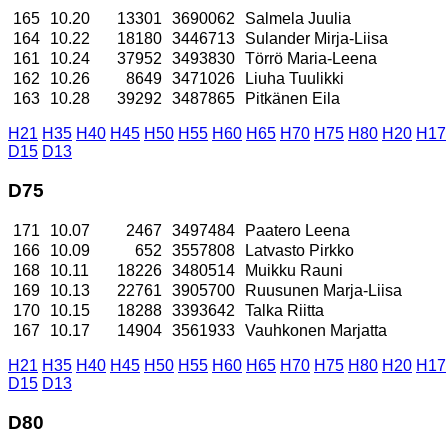
165
10.20
13301
3690062
Salmela Juulia
164
10.22
18180
3446713
Sulander Mirja-Liisa
161
10.24
37952
3493830
Törrö Maria-Leena
162
10.26
8649
3471026
Liuha Tuulikki
163
10.28
39292
3487865
Pitkänen Eila
H21
H35
H40
H45
H50
H55
H60
H65
H70
H75
H80
H20
H17
D15
D13
D75
171
10.07
2467
3497484
Paatero Leena
166
10.09
652
3557808
Latvasto Pirkko
168
10.11
18226
3480514
Muikku Rauni
169
10.13
22761
3905700
Ruusunen Marja-Liisa
170
10.15
18288
3393642
Talka Riitta
167
10.17
14904
3561933
Vauhkonen Marjatta
H21
H35
H40
H45
H50
H55
H60
H65
H70
H75
H80
H20
H17
D15
D13
D80