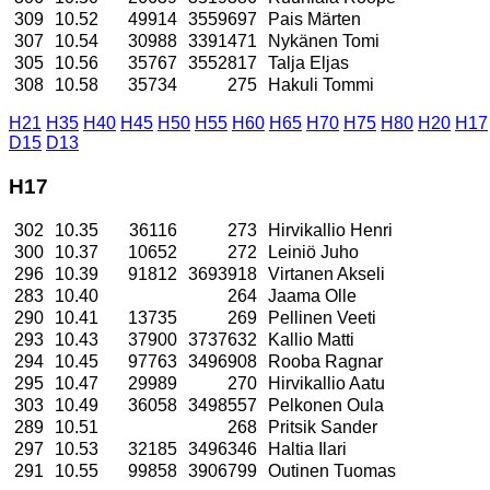
309
10.52
49914
3559697
Pais Märten
307
10.54
30988
3391471
Nykänen Tomi
305
10.56
35767
3552817
Talja Eljas
308
10.58
35734
275
Hakuli Tommi
H21
H35
H40
H45
H50
H55
H60
H65
H70
H75
H80
H20
H17
D15
D13
H17
302
10.35
36116
273
Hirvikallio Henri
300
10.37
10652
272
Leiniö Juho
296
10.39
91812
3693918
Virtanen Akseli
283
10.40
264
Jaama Olle
290
10.41
13735
269
Pellinen Veeti
293
10.43
37900
3737632
Kallio Matti
294
10.45
97763
3496908
Rooba Ragnar
295
10.47
29989
270
Hirvikallio Aatu
303
10.49
36058
3498557
Pelkonen Oula
289
10.51
268
Pritsik Sander
297
10.53
32185
3496346
Haltia Ilari
291
10.55
99858
3906799
Outinen Tuomas