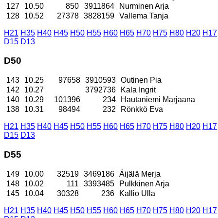
127
10.50
850
3911864
Nurminen Arja
128
10.52
27378
3828159
Vallema Tanja
H21
H35
H40
H45
H50
H55
H60
H65
H70
H75
H80
H20
H17
D15
D13
D50
143
10.25
97658
3910593
Outinen Pia
142
10.27
3792736
Kala Ingrit
140
10.29
101396
234
Hautaniemi Marjaana
138
10.31
98494
232
Rönkkö Eva
H21
H35
H40
H45
H50
H55
H60
H65
H70
H75
H80
H20
H17
D15
D13
D55
149
10.00
32519
3469186
Äijälä Merja
148
10.02
111
3393485
Pulkkinen Arja
145
10.04
30328
236
Kallio Ulla
H21
H35
H40
H45
H50
H55
H60
H65
H70
H75
H80
H20
H17