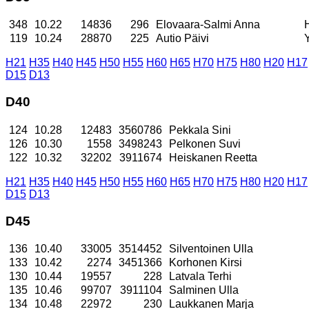
348
10.22
14836
296
Elovaara-Salmi Anna
119
10.24
28870
225
Autio Päivi
H21
H35
H40
H45
H50
H55
H60
H65
H70
H75
H80
H20
H17
D15
D13
D40
124
10.28
12483
3560786
Pekkala Sini
126
10.30
1558
3498243
Pelkonen Suvi
122
10.32
32202
3911674
Heiskanen Reetta
H21
H35
H40
H45
H50
H55
H60
H65
H70
H75
H80
H20
H17
D15
D13
D45
136
10.40
33005
3514452
Silventoinen Ulla
133
10.42
2274
3451366
Korhonen Kirsi
130
10.44
19557
228
Latvala Terhi
135
10.46
99707
3911104
Salminen Ulla
134
10.48
22972
230
Laukkanen Marja