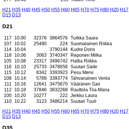
H21
H35
H40
H45
H50
H55
H60
H65
H70
H75
H80
H20
H17
D15
D13
D21
117
10.00
32376
3864576
Turkka Saara
107
10.02
25490
224
Suomalainen Riikka
114
10.04
3790144
Kudre Doris
118
10.06
3063
3740347
Reponen Milka
105
10.08
23317
3496742
Haltia Riikka
116
10.10
25733
3478658
Suutari Säde
115
10.12
8342
3393923
Pesu Mervi
108
10.14
5789
3393774
Tahvanainen Venla
111
10.16
12641
3475670
Vääränen Sari
112
10.18
37846
3832268
Rauttola Tiia-Maria
100
10.20
10277
222
Jerkku Laura
110
10.22
3123
3486214
Suutari Tuuli
H21
H35
H40
H45
H50
H55
H60
H65
H70
H75
H80
H20
H17
D15
D13
D35