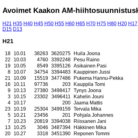
Avoimet Kaakon AM-hiihtosuunnistuski
H21
H35
H40
H45
H50
H55
H60
H65
H70
H75
H80
H20
H17
D15
D13
H21
18
10.01
38263
3620275
Huila Joona
22
10.03
4760
3392248
Pesu Raino
19
10.05
8549
3395126
Asikainen Pasi
8
10.07
34754
3394483
Kauppinen Jussi
21
10.09
15519
3477486
Pukema Hannu-Pekka
16
10.11
97736
203
Kauppila Tomi
9
10.13
27380
3498417
Tynys Joona
3
10.15
23302
3496411
Kahelin Jouni
4
10.17
200
Jaama Mattis
23
10.19
25304
3499159
Tervala Mika
5
10.21
23456
201
Pohjala Johannes
7
10.23
20819
3394038
Riissanen Jani
13
10.25
3046
3487394
Häkkinen Mika
20
10.27
3318
3451390
Reponen Tommi