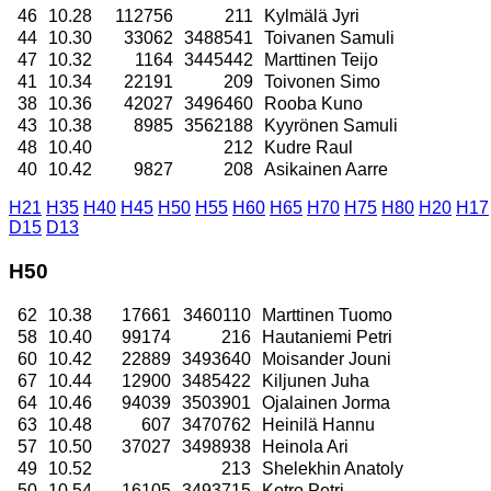
46
10.28
112756
211
Kylmälä Jyri
44
10.30
33062
3488541
Toivanen Samuli
47
10.32
1164
3445442
Marttinen Teijo
41
10.34
22191
209
Toivonen Simo
38
10.36
42027
3496460
Rooba Kuno
43
10.38
8985
3562188
Kyyrönen Samuli
48
10.40
212
Kudre Raul
40
10.42
9827
208
Asikainen Aarre
H21
H35
H40
H45
H50
H55
H60
H65
H70
H75
H80
H20
H17
D15
D13
H50
62
10.38
17661
3460110
Marttinen Tuomo
58
10.40
99174
216
Hautaniemi Petri
60
10.42
22889
3493640
Moisander Jouni
67
10.44
12900
3485422
Kiljunen Juha
64
10.46
94039
3503901
Ojalainen Jorma
63
10.48
607
3470762
Heinilä Hannu
57
10.50
37027
3498938
Heinola Ari
49
10.52
213
Shelekhin Anatoly
50
10.54
16105
3493715
Kotro Petri