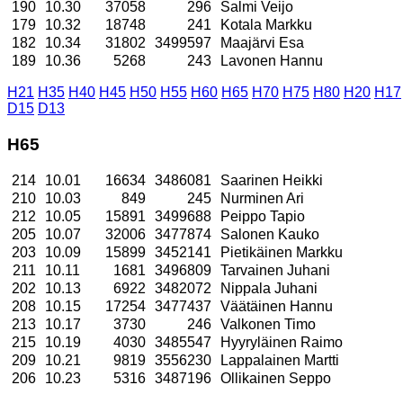
190
10.30
37058
296
Salmi Veijo
179
10.32
18748
241
Kotala Markku
182
10.34
31802
3499597
Maajärvi Esa
189
10.36
5268
243
Lavonen Hannu
H21
H35
H40
H45
H50
H55
H60
H65
H70
H75
H80
H20
H17
D15
D13
H65
214
10.01
16634
3486081
Saarinen Heikki
210
10.03
849
245
Nurminen Ari
212
10.05
15891
3499688
Peippo Tapio
205
10.07
32006
3477874
Salonen Kauko
203
10.09
15899
3452141
Pietikäinen Markku
211
10.11
1681
3496809
Tarvainen Juhani
202
10.13
6922
3482072
Nippala Juhani
208
10.15
17254
3477437
Väätäinen Hannu
213
10.17
3730
246
Valkonen Timo
215
10.19
4030
3485547
Hyyryläinen Raimo
209
10.21
9819
3556230
Lappalainen Martti
206
10.23
5316
3487196
Ollikainen Seppo