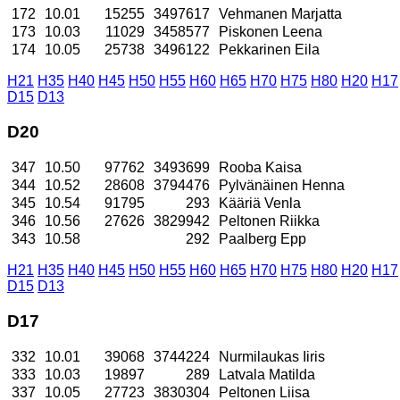
172
10.01
15255
3497617
Vehmanen Marjatta
173
10.03
11029
3458577
Piskonen Leena
174
10.05
25738
3496122
Pekkarinen Eila
H21
H35
H40
H45
H50
H55
H60
H65
H70
H75
H80
H20
H17
D15
D13
D20
347
10.50
97762
3493699
Rooba Kaisa
344
10.52
28608
3794476
Pylvänäinen Henna
345
10.54
91795
293
Kääriä Venla
346
10.56
27626
3829942
Peltonen Riikka
343
10.58
292
Paalberg Epp
H21
H35
H40
H45
H50
H55
H60
H65
H70
H75
H80
H20
H17
D15
D13
D17
332
10.01
39068
3744224
Nurmilaukas Iiris
333
10.03
19897
289
Latvala Matilda
337
10.05
27723
3830304
Peltonen Liisa