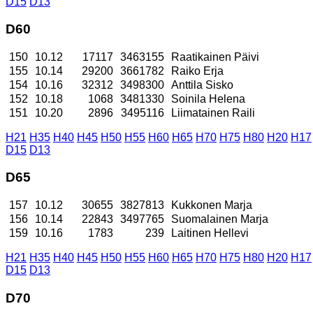
D15
D13
D60
150
10.12
17117
3463155
Raatikainen Päivi
155
10.14
29200
3661782
Raiko Erja
154
10.16
32312
3498300
Anttila Sisko
152
10.18
1068
3481330
Soinila Helena
151
10.20
2896
3495116
Liimatainen Raili
H21
H35
H40
H45
H50
H55
H60
H65
H70
H75
H80
H20
H17
D15
D13
D65
157
10.12
30655
3827813
Kukkonen Marja
156
10.14
22843
3497765
Suomalainen Marja
159
10.16
1783
239
Laitinen Hellevi
H21
H35
H40
H45
H50
H55
H60
H65
H70
H75
H80
H20
H17
D15
D13
D70