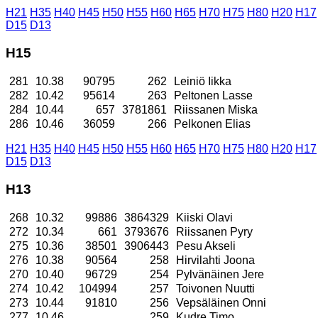
H21
H35
H40
H45
H50
H55
H60
H65
H70
H75
H80
H20
H17
D15
D13
H15
281
10.38
90795
262
Leiniö Iikka
282
10.42
95614
263
Peltonen Lasse
284
10.44
657
3781861
Riissanen Miska
286
10.46
36059
266
Pelkonen Elias
H21
H35
H40
H45
H50
H55
H60
H65
H70
H75
H80
H20
H17
D15
D13
H13
268
10.32
99886
3864329
Kiiski Olavi
272
10.34
661
3793676
Riissanen Pyry
275
10.36
38501
3906443
Pesu Akseli
276
10.38
90564
258
Hirvilahti Joona
270
10.40
96729
254
Pylvänäinen Jere
274
10.42
104994
257
Toivonen Nuutti
273
10.44
91810
256
Vepsäläinen Onni
277
10.46
259
Kudre Timo