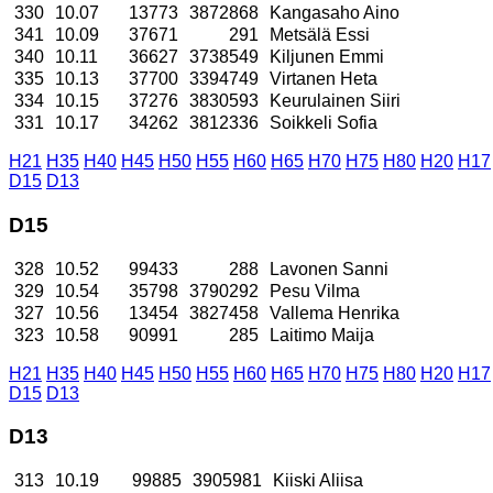
330
10.07
13773
3872868
Kangasaho Aino
341
10.09
37671
291
Metsälä Essi
340
10.11
36627
3738549
Kiljunen Emmi
335
10.13
37700
3394749
Virtanen Heta
334
10.15
37276
3830593
Keurulainen Siiri
331
10.17
34262
3812336
Soikkeli Sofia
H21
H35
H40
H45
H50
H55
H60
H65
H70
H75
H80
H20
H17
D15
D13
D15
328
10.52
99433
288
Lavonen Sanni
329
10.54
35798
3790292
Pesu Vilma
327
10.56
13454
3827458
Vallema Henrika
323
10.58
90991
285
Laitimo Maija
H21
H35
H40
H45
H50
H55
H60
H65
H70
H75
H80
H20
H17
D15
D13
D13
313
10.19
99885
3905981
Kiiski Aliisa