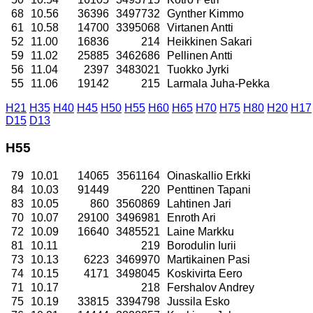
68
10.56
36396
3497732
Gynther Kimmo
61
10.58
14700
3395068
Virtanen Antti
52
11.00
16836
214
Heikkinen Sakari
59
11.02
25885
3462686
Pellinen Antti
56
11.04
2397
3483021
Tuokko Jyrki
55
11.06
19142
215
Larmala Juha-Pekka
H21
H35
H40
H45
H50
H55
H60
H65
H70
H75
H80
H20
H17
D15
D13
H55
79
10.01
14065
3561164
Oinaskallio Erkki
84
10.03
91449
220
Penttinen Tapani
83
10.05
860
3560869
Lahtinen Jari
70
10.07
29100
3496981
Enroth Ari
72
10.09
16640
3485521
Laine Markku
81
10.11
219
Borodulin Iurii
73
10.13
6223
3469970
Martikainen Pasi
74
10.15
4171
3498045
Koskivirta Eero
71
10.17
218
Fershalov Andrey
75
10.19
33815
3394798
Jussila Esko