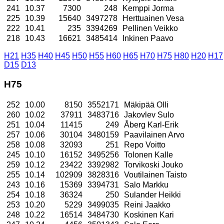
241
10.37
7300
248
Kemppi Jorma
225
10.39
15640
3497278
Herttuainen Vesa
222
10.41
235
3394269
Pellinen Veikko
218
10.43
16621
3485414
Inkinen Paavo
H21
H35
H40
H45
H50
H55
H60
H65
H70
H75
H80
H20
H17
D15
D13
H75
252
10.00
8150
3552171
Mäkipää Olli
260
10.02
37911
3483716
Jakovlev Sulo
251
10.04
11415
249
Åberg Karl-Erik
257
10.06
30104
3480159
Paavilainen Arvo
258
10.08
32093
251
Repo Voitto
245
10.10
16152
3495256
Tolonen Kalle
259
10.12
23422
3392982
Torvikoski Jouko
255
10.14
102909
3828316
Voutilainen Taisto
243
10.16
15369
3394731
Salo Markku
254
10.18
36324
250
Sulander Heikki
253
10.20
5229
3499035
Reini Jaakko
248
10.22
16514
3484730
Koskinen Kari