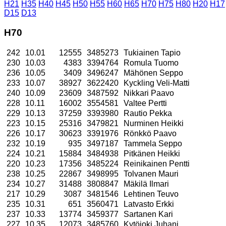
H21
H35
H40
H45
H50
H55
H60
H65
H70
H75
H80
H20
H17
D15
D13
H70
242
10.01
12555
3485273
Tukiainen Tapio
230
10.03
4383
3394764
Romula Tuomo
236
10.05
3409
3496247
Mähönen Seppo
233
10.07
38927
3622420
Kyckling Veli-Matti
240
10.09
23609
3487592
Nikkari Paavo
228
10.11
16002
3554581
Valtee Pertti
229
10.13
37259
3393980
Rautio Pekka
223
10.15
25316
3479821
Nurminen Heikki
226
10.17
30623
3391976
Rönkkö Paavo
232
10.19
935
3497187
Tammela Seppo
224
10.21
15884
3484938
Pitkänen Heikki
220
10.23
17356
3485224
Reinikainen Pentti
238
10.25
22867
3498995
Tolvanen Mauri
234
10.27
31488
3808847
Mäkilä Ilmari
217
10.29
3087
3481546
Lehtinen Teuvo
235
10.31
651
3560471
Latvasto Erkki
237
10.33
13774
3459377
Sartanen Kari
227
10.35
12073
3485760
Kytöjoki Juhani