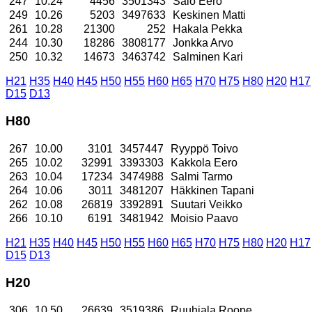
247
10.24
4456
3501343
Salo Eero
249
10.26
5203
3497633
Keskinen Matti
261
10.28
21300
252
Hakala Pekka
244
10.30
18286
3808177
Jonkka Arvo
250
10.32
14673
3463742
Salminen Kari
H21
H35
H40
H45
H50
H55
H60
H65
H70
H75
H80
H20
H17
D15
D13
H80
267
10.00
3101
3457447
Ryyppö Toivo
265
10.02
32991
3393303
Kakkola Eero
263
10.04
17234
3474988
Salmi Tarmo
264
10.06
3011
3481207
Häkkinen Tapani
262
10.08
26819
3392891
Suutari Veikko
266
10.10
6191
3481942
Moisio Paavo
H21
H35
H40
H45
H50
H55
H60
H65
H70
H75
H80
H20
H17
D15
D13
H20
306
10.50
26639
3519386
Ruuhiala Roope