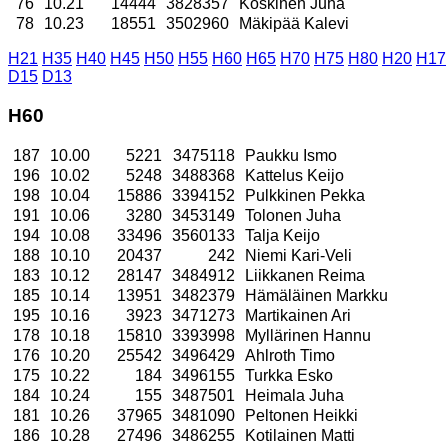
76
10.21
14444
3828357
Koskinen Juha
78
10.23
18551
3502960
Mäkipää Kalevi
H21
H35
H40
H45
H50
H55
H60
H65
H70
H75
H80
H20
H17
D15
D13
H60
187
10.00
5221
3475118
Paukku Ismo
196
10.02
5248
3488368
Kattelus Keijo
198
10.04
15886
3394152
Pulkkinen Pekka
191
10.06
3280
3453149
Tolonen Juha
194
10.08
33496
3560133
Talja Keijo
188
10.10
20437
242
Niemi Kari-Veli
183
10.12
28147
3484912
Liikkanen Reima
185
10.14
13951
3482379
Hämäläinen Markku
195
10.16
3923
3471273
Martikainen Ari
178
10.18
15810
3393998
Myllärinen Hannu
176
10.20
25542
3496429
Ahlroth Timo
175
10.22
184
3496155
Turkka Esko
184
10.24
155
3487501
Heimala Juha
181
10.26
37965
3481090
Peltonen Heikki
186
10.28
27496
3486255
Kotilainen Matti