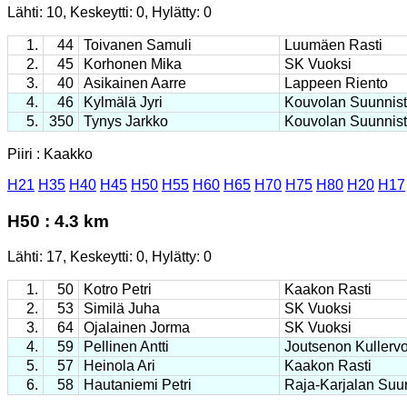
Lähti: 10, Keskeytti: 0, Hylätty: 0
1.
44
Toivanen Samuli
Luumäen Rasti
2.
45
Korhonen Mika
SK Vuoksi
3.
40
Asikainen Aarre
Lappeen Riento
4.
46
Kylmälä Jyri
Kouvolan Suunnist
5.
350
Tynys Jarkko
Kouvolan Suunnist
Piiri : Kaakko
H21
H35
H40
H45
H50
H55
H60
H65
H70
H75
H80
H20
H17
H50 : 4.3 km
Lähti: 17, Keskeytti: 0, Hylätty: 0
1.
50
Kotro Petri
Kaakon Rasti
2.
53
Similä Juha
SK Vuoksi
3.
64
Ojalainen Jorma
SK Vuoksi
4.
59
Pellinen Antti
Joutsenon Kullerv
5.
57
Heinola Ari
Kaakon Rasti
6.
58
Hautaniemi Petri
Raja-Karjalan Suun