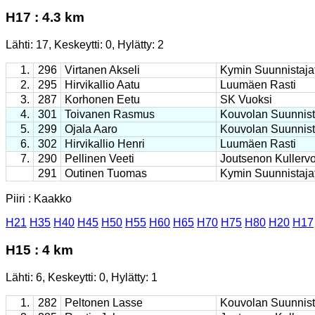
H17 : 4.3 km
Lähti: 17, Keskeytti: 0, Hylätty: 2
1.
296
Virtanen Akseli
Kymin Suunnistaja
2.
295
Hirvikallio Aatu
Luumäen Rasti
3.
287
Korhonen Eetu
SK Vuoksi
4.
301
Toivanen Rasmus
Kouvolan Suunnist
5.
299
Ojala Aaro
Kouvolan Suunnist
6.
302
Hirvikallio Henri
Luumäen Rasti
7.
290
Pellinen Veeti
Joutsenon Kullerv
291
Outinen Tuomas
Kymin Suunnistaja
Piiri : Kaakko
H21
H35
H40
H45
H50
H55
H60
H65
H70
H75
H80
H20
H17
H15 : 4 km
Lähti: 6, Keskeytti: 0, Hylätty: 1
1.
282
Peltonen Lasse
Kouvolan Suunnist