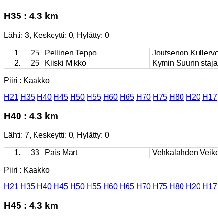
H35 : 4.3 km
Lähti: 3, Keskeytti: 0, Hylätty: 0
1.
25
Pellinen Teppo
Joutsenon Kullerv
2.
26
Kiiski Mikko
Kymin Suunnistaja
Piiri : Kaakko
H21
H35
H40
H45
H50
H55
H60
H65
H70
H75
H80
H20
H17
H40 : 4.3 km
Lähti: 7, Keskeytti: 0, Hylätty: 0
1.
33
Pais Mart
Vehkalahden Veiko
Piiri : Kaakko
H21
H35
H40
H45
H50
H55
H60
H65
H70
H75
H80
H20
H17
H45 : 4.3 km