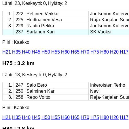
Lähti: 23, Keskeytti: 0, Hylätty: 2
1.
222
Pellinen Veikko
Joutsenon Kullerv
2.
225
Herttuainen Vesa
Raja-Karjalan Suun
3.
229
Rautio Pekka
Joutsenon Kullerv
237
Sartanen Kari
SK Vuoksi
Piiri : Kaakko
H21
H35
H40
H45
H50
H55
H60
H65
H70
H75
H80
H20
H17
H75 : 3.2 km
Lähti: 18, Keskeytti: 0, Hylätty: 2
1.
247
Salo Eero
Inkeroisten Terho
2.
250
Salminen Kari
Navi
3.
258
Repo Voitto
Raja-Karjalan Suun
Piiri : Kaakko
H21
H35
H40
H45
H50
H55
H60
H65
H70
H75
H80
H20
H17
H80 : 2.8 km