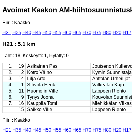
Avoimet Kaakon AM-hiihtosuunnistuski
Piiri : Kaakko
H21
H35
H40
H45
H50
H55
H60
H65
H70
H75
H80
H20
H17
H21 : 5.1 km
Lähti: 18, Keskeytti: 1, Hylätty: 0
1.
19
Asikainen Pasi
Joutsenon Kullerv
2.
2
Kotro Väinö
Kymin Suunnistaja
3.
14
Lilja Arto
Anttolan Urheilijat
4.
1
Sihvola Eerik
Valkealan Kajo
5.
11
Huomolin Ville
Lappeen Riento
6.
9
Tynys Joona
Kouvolan Suunnist
7.
16
Kauppila Tomi
Miehikkälän Vilkas
15
Saikko Ville
Lappeen Riento
Piiri : Kaakko
H21
H35
H40
H45
H50
H55
H60
H65
H70
H75
H80
H20
H17