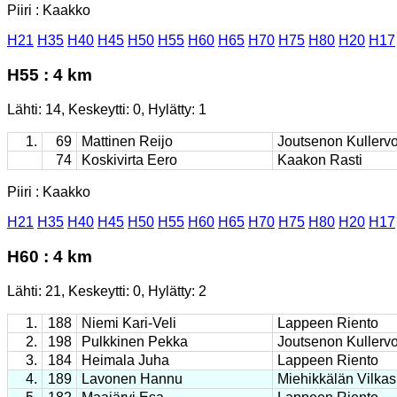
Piiri : Kaakko
H21
H35
H40
H45
H50
H55
H60
H65
H70
H75
H80
H20
H17
H55 : 4 km
Lähti: 14, Keskeytti: 0, Hylätty: 1
1.
69
Mattinen Reijo
Joutsenon Kullerv
74
Koskivirta Eero
Kaakon Rasti
Piiri : Kaakko
H21
H35
H40
H45
H50
H55
H60
H65
H70
H75
H80
H20
H17
H60 : 4 km
Lähti: 21, Keskeytti: 0, Hylätty: 2
1.
188
Niemi Kari-Veli
Lappeen Riento
2.
198
Pulkkinen Pekka
Joutsenon Kullerv
3.
184
Heimala Juha
Lappeen Riento
4.
189
Lavonen Hannu
Miehikkälän Vilkas