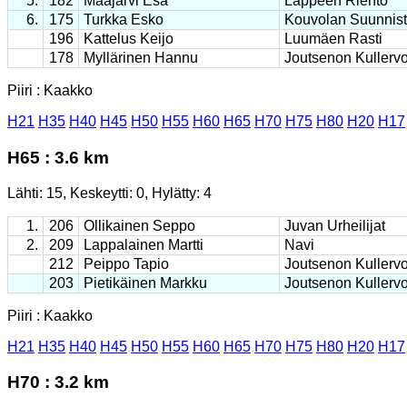
5.
182
Maajärvi Esa
Lappeen Riento
6.
175
Turkka Esko
Kouvolan Suunnist
196
Kattelus Keijo
Luumäen Rasti
178
Myllärinen Hannu
Joutsenon Kullerv
Piiri : Kaakko
H21
H35
H40
H45
H50
H55
H60
H65
H70
H75
H80
H20
H17
H65 : 3.6 km
Lähti: 15, Keskeytti: 0, Hylätty: 4
1.
206
Ollikainen Seppo
Juvan Urheilijat
2.
209
Lappalainen Martti
Navi
212
Peippo Tapio
Joutsenon Kullerv
203
Pietikäinen Markku
Joutsenon Kullerv
Piiri : Kaakko
H21
H35
H40
H45
H50
H55
H60
H65
H70
H75
H80
H20
H17
H70 : 3.2 km