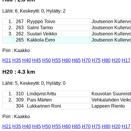
Lähti: 6, Keskeytti: 0, Hylätty: 2
1.
267
Ryyppö Toivo
Joutsenon Kullerv
2.
263
Salmi Tarmo
Joutsenon Kullerv
3.
262
Suutari Veikko
Joutsenon Kullerv
265
Kakkola Eero
Joutsenon Kullerv
Piiri : Kaakko
H21
H35
H40
H45
H50
H55
H60
H65
H70
H75
H80
H20
H17
H20 : 4.3 km
Lähti: 5, Keskeytti: 0, Hylätty: 0
1.
310
Lindqvist Arttu
Kouvolan Suunnist
2.
309
Pais Märten
Vehkalahden Veiko
304
Lukkarinen Roni
Lappeen Riento
Piiri : Kaakko
H21
H35
H40
H45
H50
H55
H60
H65
H70
H75
H80
H20
H17