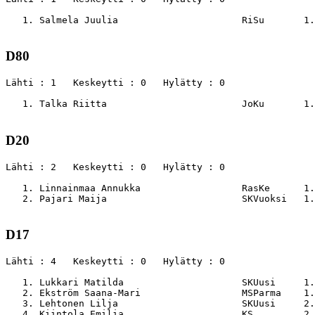
   1. Salmela Juulia                      RiSu       1.
D80
Lähti : 1   Keskeytti : 0   Hylätty : 0

   1. Talka Riitta                        JoKu       1.
D20
Lähti : 2   Keskeytti : 0   Hylätty : 0

   1. Linnainmaa Annukka                  RasKe      1.
   2. Pajari Maija                        SKVuoksi   1.
D17
Lähti : 4   Keskeytti : 0   Hylätty : 0

   1. Lukkari Matilda                     SKUusi     1.
   2. Ekström Saana-Mari                  MSParma    1.
   3. Lehtonen Lilja                      SKUusi     2.
   4. Kiintola Emilia                     KS         2.