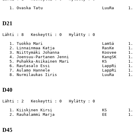
   1. Ovaska Tatu                         LuuRa      1.
D21
Lähti : 8   Keskeytti : 0   Hylätty : 0

   1. Tuokko Mari                         LamSä      1.
   2. Linnainmaa Katja                    RasKe      1.
   3. Niittymäki Johanna                  Koovee     1.
   4. Joensuu-Partanen Jenni              KangSK     1.
   5. Puhakka-Asikainen Mari              KS         1.
   6. Rautasalo Essi                      LappRi     1.
   7. Aulamo Hannele                      LappRi     1.
   8. Nurmilaukas Iiris                   LuuRa      1.
D40
Lähti : 2   Keskeytti : 0   Hylätty : 0

   1. Kiiskinen Kirsi                     KS         1.
   2. Rauhalammi Marja                    EE         1.
D45