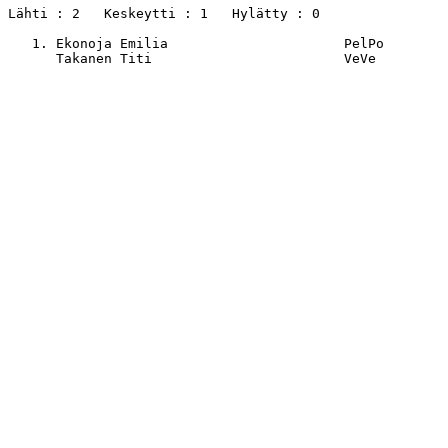
Lähti : 2   Keskeytti : 1   Hylätty : 0

   1. Ekonoja Emilia                      PelPo        
      Takanen Titi                        VeVe         