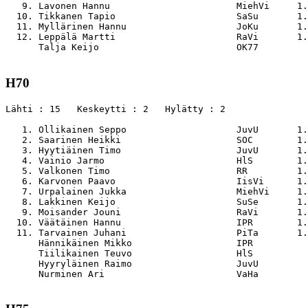
   9. Lavonen Hannu                       MiehVi     1.
  10. Tikkanen Tapio                      SaSu       1.
  11. Myllärinen Hannu                    JoKu       1.
  12. Leppälä Martti                      RaVi       1.
      Talja Keijo                         OK77         
H70
Lähti : 15   Keskeytti : 2   Hylätty : 2

   1. Ollikainen Seppo                    JuvU       1.
   2. Saarinen Heikki                     SOC        1.
   3. Hyytiäinen Timo                     JuvU       1.
   4. Vainio Jarmo                        HlS        1.
   5. Valkonen Timo                       RR         1.
   6. Karvonen Paavo                      IisVi      1.
   7. Urpalainen Jukka                    MiehVi     1.
   8. Lakkinen Keijo                      SuSe       1.
   9. Moisander Jouni                     RaVi       1.
  10. Väätäinen Hannu                     IPR        1.
  11. Tarvainen Juhani                    PiTa       1.
      Hännikäinen Mikko                   IPR          
      Tiilikainen Teuvo                   HlS          
      Hyyryläinen Raimo                   JuvU         
      Nurminen Ari                        VaHa         