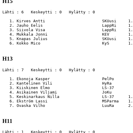
H15
Lähti : 6   Keskeytti : 0   Hylätty : 0

   1. Kirves Antti                        SKUusi     1.
   2. Jauho Eelis                         LappRi     1.
   3. Siivola Visa                        LappRi     1.
   4. Mukkala Jonni                       KEV        1.
   5. Knapas Julius                       SKUusi     1.
   6. Kokko Mico                          KyS        1.
H13
Lähti : 7   Keskeytti : 0   Hylätty : 0

   1. Ekonoja Kasper                      PelPo        
   2. Kantelinen Vili                     HyRa         
   3. Kiiskinen Elmo                      LS-37        
   4. Asikainen Viljami                   JoKu         
   5. Keskinarkaus Nilla                  LS-37      1.
   6. Ekström Lassi                       MSParma    1.
   7. Ovaska Vilho                        LuuRa      2.
H11
Lähti : 1   Keskeytti : 0   Hylätty : 0
