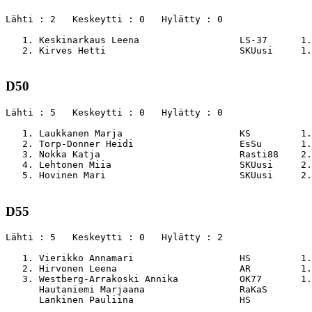
Lähti : 2   Keskeytti : 0   Hylätty : 0

   1. Keskinarkaus Leena                  LS-37      1.
   2. Kirves Hetti                        SKUusi     1.
D50
Lähti : 5   Keskeytti : 0   Hylätty : 0

   1. Laukkanen Marja                     KS         1.
   2. Torp-Donner Heidi                   EsSu       1.
   3. Nokka Katja                         Rasti88    2.
   4. Lehtonen Miia                       SKUusi     2.
   5. Hovinen Mari                        SKUusi     2.
D55
Lähti : 5   Keskeytti : 0   Hylätty : 2

   1. Vierikko Annamari                   HS         1.
   2. Hirvonen Leena                      AR         1.
   3. Westberg-Arrakoski Annika           OK77       1.
      Hautaniemi Marjaana                 RaKaS        
      Lankinen Pauliina                   HS           