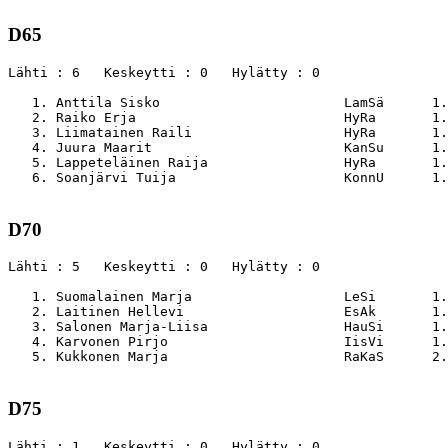
D65
Lähti : 6   Keskeytti : 0   Hylätty : 0

   1. Anttila Sisko                       LamSä      1.
   2. Raiko Erja                          HyRa       1.
   3. Liimatainen Raili                   HyRa       1.
   4. Juura Maarit                        KanSu      1.
   5. Lappeteläinen Raija                 HyRa       1.
   6. Soanjärvi Tuija                     KonnU      1.
D70
Lähti : 5   Keskeytti : 0   Hylätty : 0

   1. Suomalainen Marja                   LeSi       1.
   2. Laitinen Hellevi                    EsAk       1.
   3. Salonen Marja-Liisa                 HauSi      1.
   4. Karvonen Pirjo                      IisVi      1.
   5. Kukkonen Marja                      RaKaS      2.
D75
Lähti : 1   Keskeytti : 0   Hylätty : 0
