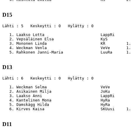
D15
Lähti : 5   Keskeytti : 0   Hylätty : 0

   1. Laakso Lotta                        LappRi       
   2. Vepsäläinen Elsa                    KyS          
   3. Mononen Linda                       KR         1.
   4. Weckman Venla                       VeVe       1.
   5. Rahkonen Janni-Maria                LuuRa      1.
D13
Lähti : 6   Keskeytti : 0   Hylätty : 0

   1. Weckman Selma                       VeVe         
   2. Asikainen Milja                     JoKu         
   3. Laakso Anni                         LappRi       
   4. Kantelinen Mona                     HyRa         
   5. Damskägg Hilda                      HyRa         
   6. Kirves Kaisa                        SKUusi     1.
D11