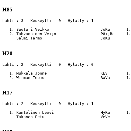
H85
Lähti : 3   Keskeytti : 0   Hylätty : 1

   1. Suutari Veikko                      JoKu       1.
   2. Tahvanainen Veijo                   PäijRa     1.
      Salmi Tarmo                         JoKu         
H20
Lähti : 2   Keskeytti : 0   Hylätty : 0

   1. Mukkala Jonne                       KEV        1.
   2. Wirman Teemu                        RaVa       1.
H17
Lähti : 2   Keskeytti : 0   Hylätty : 1

   1. Kantelinen Leevi                    HyRa       1.
      Takanen Eetu                        VeVe         