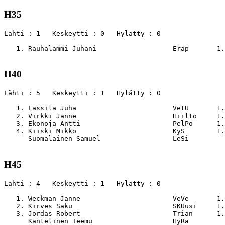
H35
Lähti : 1   Keskeytti : 0   Hylätty : 0

   1. Rauhalammi Juhani                   Eräp       1.
H40
Lähti : 5   Keskeytti : 1   Hylätty : 0

   1. Lassila Juha                        VetU       1.
   2. Virkki Janne                        Hiilto     1.
   3. Ekonoja Antti                       PelPo      1.
   4. Kiiski Mikko                        KyS        1.
      Suomalainen Samuel                  LeSi         
H45
Lähti : 4   Keskeytti : 1   Hylätty : 0

   1. Weckman Janne                       VeVe       1.
   2. Kirves Saku                         SKUusi     1.
   3. Jordas Robert                       Trian      1.
      Kantelinen Teemu                    HyRa         