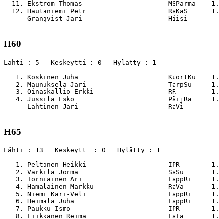
  11. Ekström Thomas                      MSParma    1.
  12. Hautaniemi Petri                    RaKaS      1.
      Granqvist Jari                      Hiisi        
H60
Lähti : 5   Keskeytti : 0   Hylätty : 1

   1. Koskinen Juha                       KuortKu    1.
   2. Maunuksela Jari                     TarpSu     1.
   3. Oinaskallio Erkki                   RR         1.
   4. Jussila Esko                        PäijRa     1.
      Lahtinen Jari                       RaVi         
H65
Lähti : 13   Keskeytti : 0   Hylätty : 1

   1. Peltonen Heikki                     IPR        1.
   2. Varkila Jorma                       SaSu       1.
   3. Torniainen Ari                      LappRi     1.
   4. Hämäläinen Markku                   RaVa       1.
   5. Niemi Kari-Veli                     LappRi     1.
   6. Heimala Juha                        LappRi     1.
   7. Paukku Ismo                         IPR        1.
   8. Liikkanen Reima                     LaTa       1.