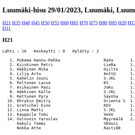
Luumäki-hisu 29/01/2023, Luumäki, Luumä
H21
H35
H40
H45
H50
H55
H60
H65
H70
H75
H80
H85
H20
H1
D11
H21
Lähti : 16   Keskeytti : 0   Hylätty : 2

   1. Pukema Hannu-Pekka                  RaVa       1.
   2. Kiiskinen Petri                     LieRa      1.
   3. Häkkinen Mika                       Hiilto     1.
   4. Lilja Arto                          AnttU      1.
   5. Kahelin Jouni                       S-JKL      1.
   6. Peltonen Lasse                      KS         1.
   7. Asikainen Pasi                      JoKu       1.
   8. Häkkinen Kalle                      S-JKL      1.
   9. Kettunen Pyry                       SäynSa     1.
  10. Khrykin Dmitry                      Orienta S  1.
  11. Gretschel Eino                      KEV        1.
  12. Linna Matti                         S-JKL      1.
  13. Kauppila Tomi                       VeVe       2.
  14. Golovnin Yaroslav                   MyyrmäJä   2.
      Hakuli Tommi                        SKUusi       
      Nokka Atte                          Rasti88      