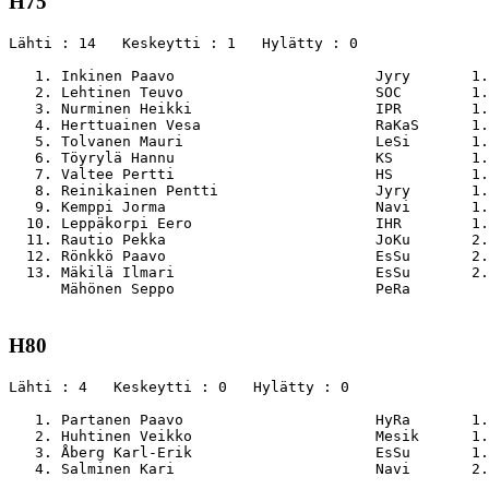
H75
Lähti : 14   Keskeytti : 1   Hylätty : 0

   1. Inkinen Paavo                       Jyry       1.
   2. Lehtinen Teuvo                      SOC        1.
   3. Nurminen Heikki                     IPR        1.
   4. Herttuainen Vesa                    RaKaS      1.
   5. Tolvanen Mauri                      LeSi       1.
   6. Töyrylä Hannu                       KS         1.
   7. Valtee Pertti                       HS         1.
   8. Reinikainen Pentti                  Jyry       1.
   9. Kemppi Jorma                        Navi       1.
  10. Leppäkorpi Eero                     IHR        1.
  11. Rautio Pekka                        JoKu       2.
  12. Rönkkö Paavo                        EsSu       2.
  13. Mäkilä Ilmari                       EsSu       2.
      Mähönen Seppo                       PeRa         
H80
Lähti : 4   Keskeytti : 0   Hylätty : 0

   1. Partanen Paavo                      HyRa       1.
   2. Huhtinen Veikko                     Mesik      1.
   3. Åberg Karl-Erik                     EsSu       1.
   4. Salminen Kari                       Navi       2.