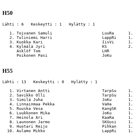
H50
Lähti : 6   Keskeytti : 1   Hylätty : 1

   1. Toivanen Samuli                     LuuRa      1.
   2. Tuliniemi Harri                     LappRi     1.
   3. Kuokka Kari                         IisVi      1.
   4. Kylmälä Jyri                        KS         2.
      Asklöf Tom                          LHR          
      Poikonen Pasi                       JoKu         
H55
Lähti : 13   Keskeytti : 0   Hylätty : 1

   1. Virtanen Antti                      TarpSu     1.
   2. Savikko Olli                        TarpSu     1.
   3. Similä Juha                         JoKu       1.
   4. Linnainmaa Pekka                    VaHa       1.
   5. Ruuska Vesa                         KangSK     1.
   6. Luukkonen Mika                      JoKu       1.
   7. Heinola Ari                         KaaRa      1.
   8. Launonen Jarmo                      SKUusi     1.
   9. Huotari Reijo                       Pihkan     1.
  10. Aulamo Mikko                        LappRi     1.