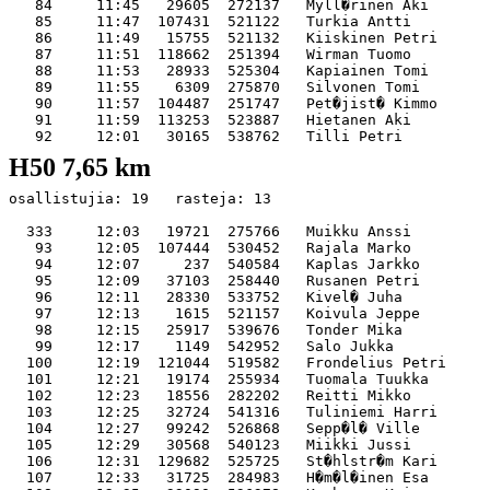
   84     11:45   29605  272137   Myll�rinen Aki       
   85     11:47  107431  521122   Turkia Antti         
   86     11:49   15755  521132   Kiiskinen Petri      
   87     11:51  118662  251394   Wirman Tuomo         
   88     11:53   28933  525304   Kapiainen Tomi       
   89     11:55    6309  275870   Silvonen Tomi        
   90     11:57  104487  251747   Pet�jist� Kimmo      
   91     11:59  113253  523887   Hietanen Aki         
H50 7,65 km
osallistujia: 19   rasteja: 13

  333     12:03   19721  275766   Muikku Anssi         
   93     12:05  107444  530452   Rajala Marko         
   94     12:07     237  540584   Kaplas Jarkko        
   95     12:09   37103  258440   Rusanen Petri        
   96     12:11   28330  533752   Kivel� Juha          
   97     12:13    1615  521157   Koivula Jeppe        
   98     12:15   25917  539676   Tonder Mika          
   99     12:17    1149  542952   Salo Jukka           
  100     12:19  121044  519582   Frondelius Petri     
  101     12:21   19174  255934   Tuomala Tuukka       
  102     12:23   18556  282202   Reitti Mikko         
  103     12:25   32724  541316   Tuliniemi Harri      
  104     12:27   99242  526868   Sepp�l� Ville        
  105     12:29   30568  540123   Miikki Jussi         
  106     12:31  129682  525725   St�hlstr�m Kari      
  107     12:33   31725  284983   H�m�l�inen Esa       