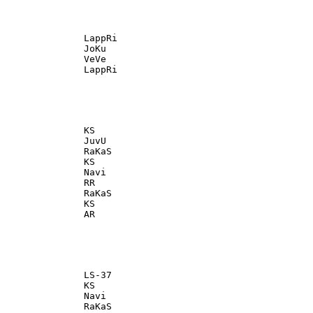
               LappRi                              

               JoKu                                

               VeVe                                

               KS                                  

               JuvU                                

               RaKaS                               

               KS                                  

               Navi                                

               RR                                  

               RaKaS                               

               KS                                  

               LS-37                               

               KS                                  

               Navi                                

               RaKaS                               
