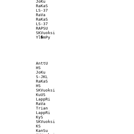
               JoKu                                

               RaKaS                               

               LS-37                               

               RaVa                                

               RaKaS                               

               LS-37                               

               RAPSU                               

               SKVuoksi                            

               AnttU                               

               HS                                  

               JoKu                                

               S-JKL                               

               RaKaS                               

               HS                                  

               SKVuoksi                            

               KuUS                                

               LappRi                              

               RaVa                                

               Trian                               

               LappRi                              

               KyS                                 

               SKVuoksi                            

               KS                                  

               KanSu                               
