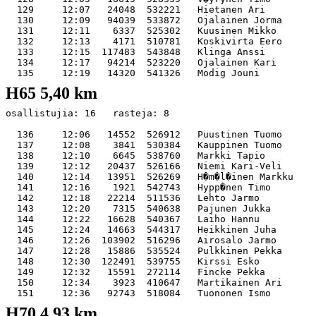
  129     12:07   24048  532221   Hietanen Ari         
  130     12:09   94039  533872   Ojalainen Jorma      
  131     12:11    6337  525302   Kuusinen Mikko       
  132     12:13    4171  510781   Koskivirta Eero      
  133     12:15  117483  543848   Klinga Anssi         
  134     12:17   94214  523220   Ojalainen Kari       
H65 5,40 km
osallistujia: 16   rasteja: 8

  136     12:06   14552  526912   Puustinen Tuomo      
  137     12:08    3841  530384   Kauppinen Tuomo      
  138     12:10    6645  538760   Markki Tapio         
  139     12:12   20437  526166   Niemi Kari-Veli      
  140     12:14   13951  526269   H�m�l�inen Markku    
  141     12:16    1921  542743   Hypp�nen Timo        
  142     12:18   22214  511536   Lehto Jarmo          
  143     12:20    7315  540638   Pajunen Jukka        
  144     12:22   16628  540367   Laiho Hannu          
  145     12:24   14663  544317   Heikkinen Juha       
  146     12:26  103902  516296   Airosalo Jarmo       
  147     12:28   15886  535524   Pulkkinen Pekka      
  148     12:30  122491  539755   Kirssi Esko          
  149     12:32   15591  272114   Fincke Pekka         
  150     12:34    3923  410647   Martikainen Ari      
H70 4,93 km