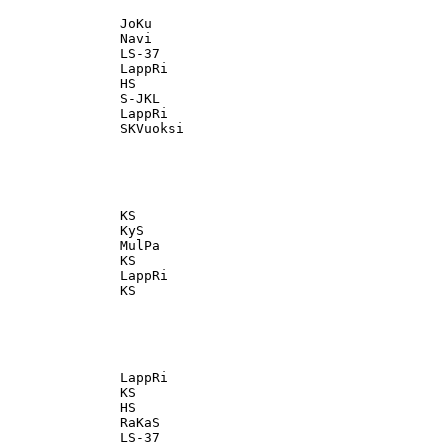
               JoKu                                

               Navi                                

               LS-37                               

               LappRi                              

               HS                                  

               S-JKL                               

               LappRi                              

               KS                                  

               KyS                                 

               MulPa                               

               KS                                  

               LappRi                              

               LappRi                              

               KS                                  

               HS                                  

               RaKaS                               

               LS-37                               
