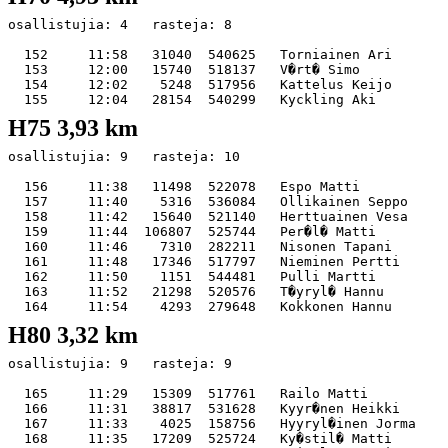
osallistujia: 4   rasteja: 8

  152     11:58   31040  540625   Torniainen Ari       
  153     12:00   15740  518137   V�rt� Simo           
  154     12:02    5248  517956   Kattelus Keijo       
H75 3,93 km
osallistujia: 9   rasteja: 10

  156     11:38   11498  522078   Espo Matti           
  157     11:40    5316  536084   Ollikainen Seppo     
  158     11:42   15640  521140   Herttuainen Vesa     
  159     11:44  106807  525744   Per�l� Matti         
  160     11:46    7310  282211   Nisonen Tapani       
  161     11:48   17346  517797   Nieminen Pertti      
  162     11:50    1151  544481   Pulli Martti         
  163     11:52   21298  520576   T�yryl� Hannu        
H80 3,32 km
osallistujia: 9   rasteja: 9

  165     11:29   15309  517761   Railo Matti          
  166     11:31   38817  531628   Kyyr�nen Heikki      
  167     11:33    4025  158756   Hyyryl�inen Jorma    
  168     11:35   17209  525724   Ky�stil� Matti       