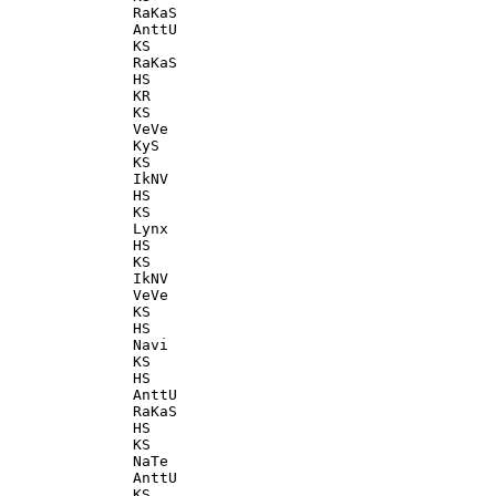
               RaKaS                               

               AnttU                               

               KS                                  

               RaKaS                               

               HS                                  

               KR                                  

               KS                                  

               VeVe                                

               KyS                                 

               KS                                  

               IkNV                                

               HS                                  

               KS                                  

               Lynx                                

               HS                                  

               KS                                  

               IkNV                                

               VeVe                                

               KS                                  

               HS                                  

               Navi                                

               KS                                  

               HS                                  

               AnttU                               

               RaKaS                               

               HS                                  

               KS                                  

               NaTe                                

               AnttU                               

               KS                                  
