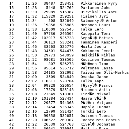
   14     11:26   38487  258451   Pikkarainen Pyry     
   15     11:28    5448  524762   Partanen Juho        
   16     11:30   29989  516387   Hirvikallio Aatu     
   17     11:32  115829  259251   Tiainen Jyri         
   18     11:34     508  532649   Salmenkyl� Anton     
   19     11:36   19858  525885   Nenonen Lauri        
   20     11:38  110609  527545   Talka Eero           
   21     11:40   97736  246504   Kauppila Tomi        
   22     11:42  102917  525728   Sepp�l� Matias       
   23     11:44   36113  533241   Tamminen Kasperi     
   24     11:46   38263  525776   Huila Joona          
   25     11:48   34501  544475   Kokkonen Eemeli      
   26     11:50   29773  543059   Heikkil� Niklas      
   27     11:52   98681  533505   Kuusinen Tuomas      
   28     11:54     807  536278   M�h�nen Timo         
   29     11:56   95614  536712   Peltonen Lasse       
   30     11:58   24185  532992   Taivainen Olli-Markus
   31     12:00    3509  534840   Ovaska Janne         
   32     12:02  110611  528784   Talka Aapo           
   33     12:04   99828  526654   T�yryl� Rasmus       
   34     12:06   17879  535148   Nisonen Antti        
   35     12:08   23649  518361   Lind�n Mikael        
   36     12:10  101884  527434   Haara V�in�          
   37     12:12   29577  544363   P�t�ri Viljami       
   38     12:14   12454  536345   Hapola Tuomas        
   39     12:16   12799  531424   Turkki Eero          
   40     12:18   99858  532651   Outinen Tuomas       
   41     12:20  106622  269307   Joentausta Pontus    
   42     12:22   26539  524763   Kivel� Joonatan      
   43     12:24   36641  220941   Mattila Pyry         