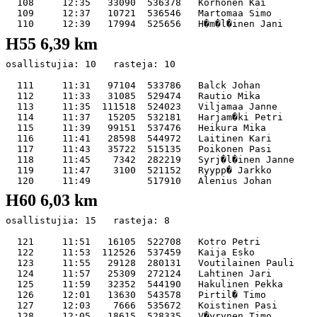
  108     12:35   33090  536378   Korhonen Kai         
  109     12:37   10721  536546   Martomaa Simo        
H55 6,39 km
osallistujia: 10   rasteja: 10

  111     11:31   97104  533786   Balck Johan          
  112     11:33   31085  529474   Rautio Mika          
  113     11:35  111518  524023   Viljamaa Janne       
  114     11:37   15205  532181   Harjam�ki Petri      
  115     11:39   99151  537476   Heikura Mika         
  116     11:41   28598  544972   Laitinen Kari        
  117     11:43   35722  515135   Poikonen Pasi        
  118     11:45    7342  282219   Syrj�l�inen Janne    
  119     11:47    3100  521152   Ryypp� Jarkko        
H60 6,03 km
osallistujia: 15   rasteja: 8

  121     11:51   16105  522708   Kotro Petri          
  122     11:53  112526  537459   Kaija Esko           
  123     11:55   29128  280131   Voutilainen Pauli    
  124     11:57   25309  272124   Lahtinen Jari        
  125     11:59   32352  544190   Hakulinen Pekka      
  126     12:01   13630  543578   Pirtil� Timo         
  127     12:03    7666  535672   Koistinen Pasi       
  128     12:05   18615  528335   V�yrynen Timo        