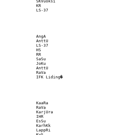
               SKVuoksi                            

               KR                                  

               AngA                                

               AnttU                               

               LS-37                               

               HS                                  

               RR                                  

               SaSu                                

               JoKu                                

               AnttU                               

               RaVa                                

               KaaRa                               

               RaVa                                

               KarjUra                             

               IHR                                 

               EsSu                                

               KarhKk                              

               LappRi                              

               KyS                                 
