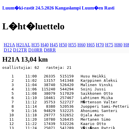
Luum�ki-rastit 24.5.2026 Kangaslampi Luum�en Rasti
L�ht�luettelo
H21A
H21AL
H35
H40
H45
H50
H55
H60
H65
H70
H75
H80
H8
D12
D12TR
D10RR
D8RR
H21A 13,04 km
osallistujia: 62   rasteja: 21

    1     11:00   26335  515159   Husu Heikki          
    2     11:02   13157  541348   Karppinen Aleksi     
    3     11:04   38740  526420   Malinen Vinski       
    4     11:06  115240  544294   Soini Jussi          
    5     11:08   38079  517029   Saikkonen Otto       
    6     11:10   10461  257467   Lahtinen Miika       
    7     11:12   35753  522727   M�rtenson Valter     
    8     11:14    8380  520536   Juopperi Sami-Petteri
    9     11:16   94829  532225   Ahoniemi Santeri     
   10     11:18   29777  532652   Ojala Aaro           
   11     11:20   10780  526435   Mertanen Simo        
   12     11:22   17439  532226   Kaario Otto          
   13     11:24   25071  541289   V�is�nen Patrik      