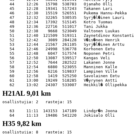
   44     12:26   15798  538783   Ojanaho Olli         
   45     12:28   19341  517243   Takanen Lari         
   46     12:30   15519  526551   Pukema Hannu-Pekka   
   47     12:32   32265  530535   Syrj�l�inen Lauri    
   48     12:34   17392  515145   Kotro Tuomas         
   49     12:36   22716  511017   Tani Jukka           
   50     12:38    9668  523049   Valtonen Luukas      
   51     12:40  121509  519311   Zaynetdinov Konstanti
   52     12:42    3089  284128   V�is�nen Henrik      
   53     12:44   21567  261105   Syrj�l�inen Arttu    
   54     12:46   24998  536778   Korhonen Eetu        
   55     12:48    6047  517574   Noponen Petri        
   56     12:50   13087  539517   Kangas Veli          
   57     12:52    7644  282522   Lakanen Jonne        
   58     12:54    6880  523055   Manninen Kalle       
   59     12:56    6216  519837   Lampinen Ville       
   60     12:58    1419  525250   Savolainen Eetu      
   61     13:00   19249  518285   V�yrynen Antti       
H21AL 9,01 km
osallistujia: 2   rasteja: 15

   63     11:11  143153  147189   Lindgr�n Joona       
H35 9,82 km
osallistujia: 8   rasteja: 15
