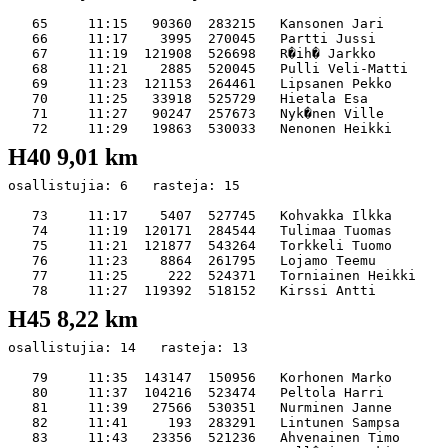
   65     11:15   90360  283215   Kansonen Jari        
   66     11:17    3995  270045   Partti Jussi         
   67     11:19  121908  526698   R�ih� Jarkko         
   68     11:21    2885  520045   Pulli Veli-Matti     
   69     11:23  121153  264461   Lipsanen Pekko       
   70     11:25   33918  525729   Hietala Esa          
   71     11:27   90247  257673   Nyk�nen Ville        
H40 9,01 km
osallistujia: 6   rasteja: 15

   73     11:17    5407  527745   Kohvakka Ilkka       
   74     11:19  120171  284544   Tulimaa Tuomas       
   75     11:21  121877  543264   Torkkeli Tuomo       
   76     11:23    8864  261795   Lojamo Teemu         
   77     11:25     222  524371   Torniainen Heikki    
H45 8,22 km
osallistujia: 14   rasteja: 13

   79     11:35  143147  150956   Korhonen Marko       
   80     11:37  104216  523474   Peltola Harri        
   81     11:39   27566  530351   Nurminen Janne       
   82     11:41     193  283291   Lintunen Sampsa      
   83     11:43   23356  521236   Ahvenainen Timo      