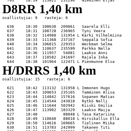
D8RR 1,40 km
osallistujia: 9   rasteja: 6

  636     18:30  108630  209061   Saarela Elli         
  637     18:31  108728  236965   Tyni Veera           
  638     18:32  114988  131954 L Kärki Vilhelmiina    
  639     18:33  111368  237167   Seppälä Sofia        
  640     18:34  106815  229353   Weckman Selma        
  641     18:35  110637  235599   Parkko Nella         
  642     18:36  111957   54081   Laakso Anni          
  643     18:37  110582  241697   Rajala Inka          
H/DRRS 1,40 km
osallistujia: 15   rasteja: 6

  621     18:42  113132  131958 L Immonen Hugo         
  622     18:43  109653  235165   Tamminen Alisa       
  623     18:44  114842  157616   Sopanen Matias       
  624     18:45  114544  243018   Rytkö Nelli          
  625     18:46  111644  502942   Kiiski Emilia        
  626     18:47  113902  183329   Laakso Maija         
  627     18:48           88048 L Tasa Katariina       
  628     18:49  110640   88018 L Hirvikallio Ella     
  629     18:50  114616  169665   Tielinen Miika       
  630     18:51  113783  242999   Takanen Titi         