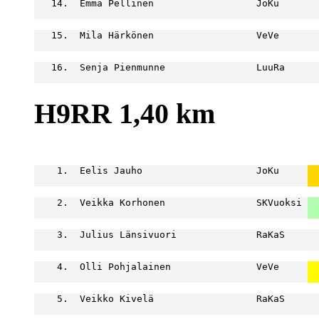
   14.  Emma Pellinen                  JoKu       
                                                  
   15.  Mila Härkönen                  VeVe       
                                                  
   16.  Senja Pienmunne                LuuRa      
                                                  
H9RR 1,40 km
                                                  
    1.  Eelis Jauho                    JoKu     
  
  
    2.  Veikka Korhonen                SKVuoksi 
  
  
    3.  Julius Länsivuori              RaKaS      
                                                  
    4.  Olli Pohjalainen               VeVe     
  
  
    5.  Veikko Kivelä                  RaKaS      
                                                  