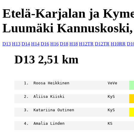
Etelä-Karjalan ja Kym
Luumäki Kannuskoski,
D13
H13
D14
H14
D16
H16
D18
H18
H12TR
D12TR
H10RR
D1
D13 2,51 km
                                                  
    1.  Roosa Heikkinen                VeVe     
  
  
    2.  Aliisa Kiiski                  KyS      
  
  
    3.  Katariina Outinen              KyS      
  
  
    4.  Amalia Linden                  KS         
                                                  