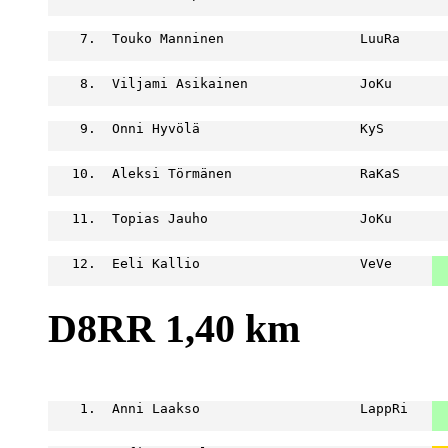
                                                  
    7.  Touko Manninen                 LuuRa      
                                                  
    8.  Viljami Asikainen              JoKu       
                                                  
    9.  Onni Hyvölä                    KyS        
                                                  
   10.  Aleksi Törmänen                RaKaS      
                                                  
   11.  Topias Jauho                   JoKu       
                                                  
   12.  Eeli Kallio                    VeVe     
  
  
D8RR 1,40 km
                                                  
    1.  Anni Laakso                    LappRi   
  
  