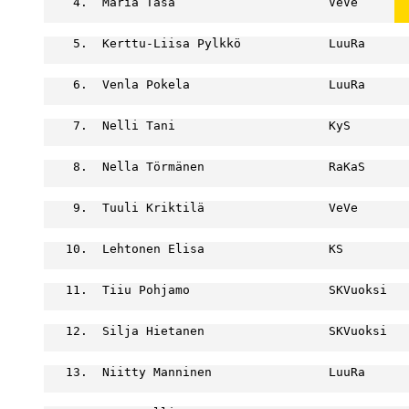
    4.  Maria Tasa                     VeVe     
  
  
    5.  Kerttu-Liisa Pylkkö            LuuRa      
                                                  
    6.  Venla Pokela                   LuuRa      
                                                  
    7.  Nelli Tani                     KyS        
                                                  
    8.  Nella Törmänen                 RaKaS      
                                                  
    9.  Tuuli Kriktilä                 VeVe       
                                                  
   10.  Lehtonen Elisa                 KS         
                                                  
   11.  Tiiu Pohjamo                   SKVuoksi   
                                                  
   12.  Silja Hietanen                 SKVuoksi   
                                                  
   13.  Niitty Manninen                LuuRa      
                                                  