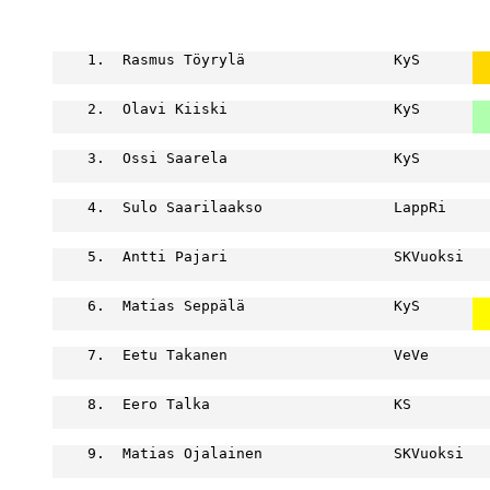
                                                  
    1.  Rasmus Töyrylä                 KyS      
  
  
    2.  Olavi Kiiski                   KyS      
  
  
    3.  Ossi Saarela                   KyS        
                                                  
    4.  Sulo Saarilaakso               LappRi     
                                                  
    5.  Antti Pajari                   SKVuoksi   
                                                  
    6.  Matias Seppälä                 KyS      
  
  
    7.  Eetu Takanen                   VeVe       
                                                  
    8.  Eero Talka                     KS         
                                                  
    9.  Matias Ojalainen               SKVuoksi   
                                                  