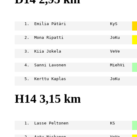
                                                  
    1.  Emilia Pätäri                  KyS      
  
  
    2.  Mona Ripatti                   JoKu     
  
  
    3.  Kiia Jokela                    VeVe       
                                                  
    4.  Sanni Lavonen                  MiehVi   
  
  
    5.  Kerttu Kaplas                  JoKu       
                                                  
H14 3,15 km
                                                  
    1.  Lasse Peltonen                 KS       
  
  
    2.  Aatu Niskanen                  VeVe     
  