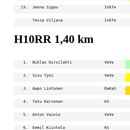
   13.  Jenna Sippu                    InkTe      
                                                  
        Tessa Viljava                  InkTe      
                                                  
H10RR 1,40 km
                                                  
    1.  Niklas Hirvilahti              VeVe     
  
  
    2.  Sisu Tyni                      VeVe     
  
  
    3.  Aapo Lintunen                  RaKaS    
  
  
    4.  Tatu Karvonen                  KS         
                                                  
    5.  Anton Vainio                   VeVe       
                                                  
    6.  Eemil Kiintola                 KS         