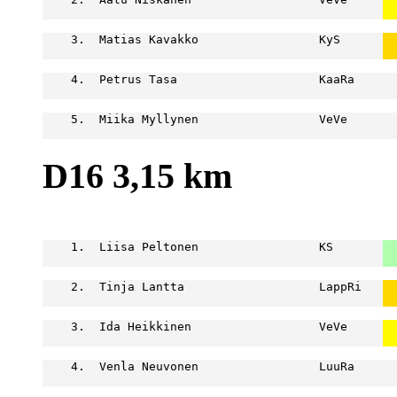
  
    3.  Matias Kavakko                 KyS      
  
  
    4.  Petrus Tasa                    KaaRa      
                                                  
    5.  Miika Myllynen                 VeVe       
                                                  
D16 3,15 km
                                                  
    1.  Liisa Peltonen                 KS       
  
  
    2.  Tinja Lantta                   LappRi   
  
  
    3.  Ida Heikkinen                  VeVe     
  
  
    4.  Venla Neuvonen                 LuuRa      
                                                  