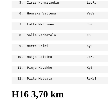
    5.  Iiris Nurmilaukas              LuuRa      
                                                  
    6.  Henrika Vallema                VeVe       
                                                  
    7.  Lotta Mattinen                 JoKu       
                                                  
    8.  Salla Vanhatalo                KS         
                                                  
    9.  Mette Soini                    KyS        
                                                  
   10.  Maija Laitimo                  JoKu       
                                                  
   11.  Pinja Kavakko                  KyS        
                                                  
   12.  Piitu Metsälä                  RaKaS      
                                                  
H16 3,70 km
                                                  