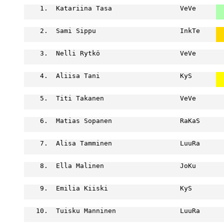
    1.  Katariina Tasa                 VeVe     
  
  
    2.  Sami Sippu                     InkTe    
  
  
    3.  Nelli Rytkö                    VeVe       
                                                  
    4.  Aliisa Tani                    KyS      
  
  
    5.  Titi Takanen                   VeVe       
                                                  
    6.  Matias Sopanen                 RaKaS      
                                                  
    7.  Alisa Tamminen                 LuuRa      
                                                  
    8.  Ella Malinen                   JoKu       
                                                  
    9.  Emilia Kiiski                  KyS        
                                                  
   10.  Tuisku Manninen                LuuRa      
                                                  