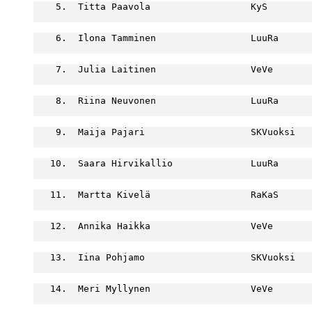
    5.  Titta Paavola                  KyS        
                                                  
    6.  Ilona Tamminen                 LuuRa      
                                                  
    7.  Julia Laitinen                 VeVe       
                                                  
    8.  Riina Neuvonen                 LuuRa      
                                                  
    9.  Maija Pajari                   SKVuoksi   
                                                  
   10.  Saara Hirvikallio              LuuRa      
                                                  
   11.  Martta Kivelä                  RaKaS      
                                                  
   12.  Annika Haikka                  VeVe       
                                                  
   13.  Iina Pohjamo                   SKVuoksi   
                                                  
   14.  Meri Myllynen                  VeVe       
                                                  