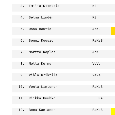
    3.  Emilia Kiintola                KS         
                                                  
    4.  Selma Lindén                   KS         
                                                  
    5.  Oona Rautio                    JoKu     
  
  
    6.  Senni Kuusio                   RaKaS      
                                                  
    7.  Martta Kaplas                  JoKu       
                                                  
    8.  Netta Kormu                    VeVe       
                                                  
    9.  Pihla Kriktilä                 VeVe       
                                                  
   10.  Venla Lintunen                 RaKaS      
                                                  
   11.  Riikka Huuhko                  LuuRa      
                                                  
   12.  Reea Kantanen                  RaKaS    
  
  