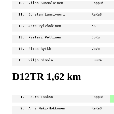
   10.  Vilho Suomalainen              LappRi     
                                                  
   11.  Jonatan Länsivuori             RaKaS      
                                                  
   12.  Jere Pylvänäinen               KS         
                                                  
   13.  Pietari Pellinen               JoKu       
                                                  
   14.  Elias Rytkö                    VeVe       
                                                  
   15.  Viljo Simola                   LuuRa      
                                                  
D12TR 1,62 km
                                                  
    1.  Laura Laakso                   LappRi   
  
  
    2.  Anni Mäki-Hokkonen             RaKaS      
                                                  