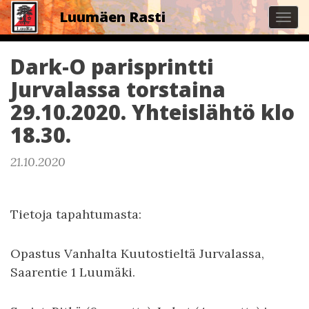
Luumäen Rasti
Tog
navi
Dark-O parisprintti
Jurvalassa torstaina
29.10.2020. Yhteislähtö klo
18.30.
21.10.2020
Tietoja tapahtumasta:
Opastus Vanhalta Kuutostieltä Jurvalassa,
Saarentie 1 Luumäki.