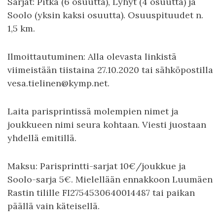
Sarjat: Pitkä (6 osuutta), Lyhyt (4 osuutta) ja
Soolo (yksin kaksi osuutta). Osuuspituudet n.
1,5 km.
Ilmoittautuminen: Alla olevasta linkistä
viimeistään tiistaina 27.10.2020 tai sähköpostilla
vesa.tielinen@kymp.net.
Laita parisprintissä molempien nimet ja
joukkueen nimi seura kohtaan. Viesti juostaan
yhdellä emitillä.
Maksu: Parisprintti-sarjat 10€/joukkue ja
Soolo-sarja 5€. Mielellään ennakkoon Luumäen
Rastin tilille FI2754530640014487 tai paikan
päällä vain käteisellä.