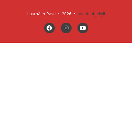
Luumäen Rasti • 2026
•
beautiful-jekyll
Facebook
Instagram
YouTube