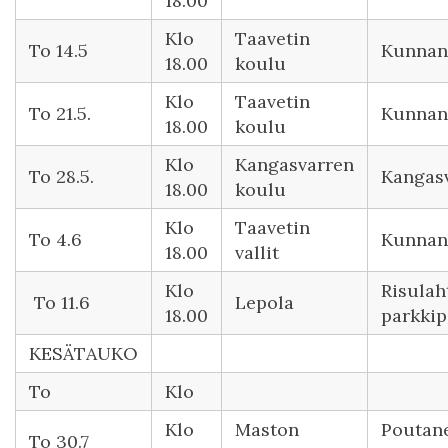
18.00
K lo
T aavetin
T o 14.5
Kunnant
18.00
koulu
K lo
T aavetin
T o 21.5.
K unnan
18.00
koulu
K lo
K angasvarren
T o 28.5.
K angas
18.00
koulu
K lo
T aavetin
T o 4.6
K unnan
18.00
vallit
K lo
R isulah
To 11.6
L epola
18.00
parkkip
K ESÄTAUKO
T o
K lo
K lo
M aston
P outan
T o 30.7