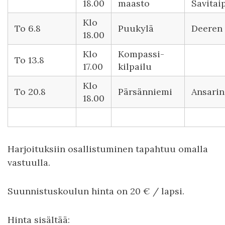
18.00
maasto
Savitai
K lo
T o 6.8
P uukylä
D eeren
18.00
Klo
K ompassi-
T o 13.8
17.00
kilpailu
K lo
T o 20.8
P ärsänniemi
A nsari
18.00
H arjoituksiin osallistuminen tapahtuu omalla
vastuulla.
Suunnistuskoulun hinta on 20 € / lapsi.
Hinta sisältää: