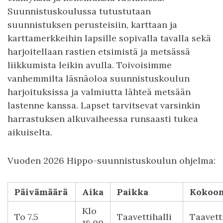
Suunnistuskoulussa tutustutaan
suunnistuksen perusteisiin, karttaan ja
karttamerkkeihin lapsille sopivalla tavalla sekä
harjoitellaan rastien etsimistä ja metsässä
liikkumista leikin avulla. Toivoisimme
vanhemmilta läsnäoloa suunnistuskoulun
harjoituksissa ja valmiutta lähteä metsään
lastenne kanssa. Lapset tarvitsevat varsinkin
harrastuksen alkuvaiheessa runsaasti tukea
aikuiselta.
Vuoden 2026 Hippo-suunnistuskoulun ohjelma:
Päivämäärä
A ika
P aikka
K okoo
K lo
T o 7.5
T aavettihalli
T aavett