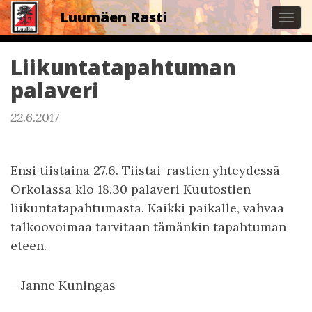
Luumäen Rasti
Tog
navi
Liikuntatapahtuman
palaveri
22.6.2017
Ensi tiistaina 27.6. Tiistai-rastien yhteydessä
Orkolassa klo 18.30 palaveri Kuutostien
liikuntatapahtumasta. Kaikki paikalle, vahvaa
talkoovoimaa tarvitaan tämänkin tapahtuman
eteen.
– Janne Kuningas