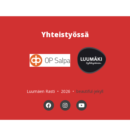
Yhteistyössä
Luumäen Rasti • 2026
•
beautiful-jekyll
Facebook
Instagram
YouTube