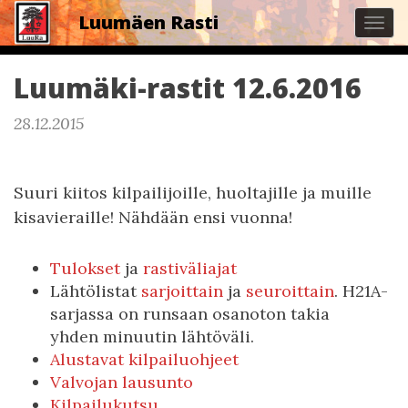
Luumäen Rasti
Tog
navi
Luumäki-rastit 12.6.2016
28.12.2015
Suuri kiitos kilpailijoille, huoltajille ja muille
kisavieraille! Nähdään ensi vuonna!
Tulokset
ja
rastiväliajat
Lähtölistat
sarjoittain
ja
seuroittain
. H21A-
sarjassa on runsaan osanoton takia
yhden minuutin lähtöväli.
Alustavat kilpailuohjeet
Valvojan lausunto
Kilpailukutsu