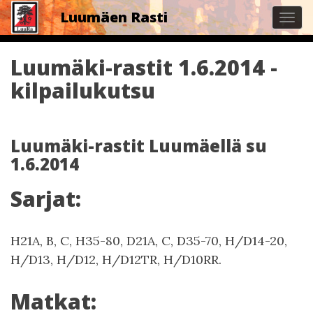
Luumäen Rasti
Tog
navi
Luumäki-rastit 1.6.2014 -
kilpailukutsu
Luumäki-rastit Luumäellä su
1.6.2014
Sarjat:
H21A, B, C, H35-80, D21A, C, D35-70, H/D14-20,
H/D13, H/D12, H/D12TR, H/D10RR.
Matkat: