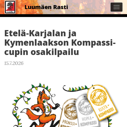
Luumäen Rasti
Tog
navi
Etelä-Karjalan ja
Kymenlaakson Kompassi-
cupin osakilpailu
15.7.2026