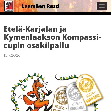
Luumäen Rasti
Tog
navi
Etelä-Karjalan ja
Kymenlaakson Kompassi-
cupin osakilpailu
15.7.2026