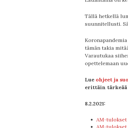
Tällä hetkellä lu
suunnitellusti. Sä
Koronapandemia a
tämän takia mitää
Varautukaa siihe
opettelemaan uu
Lue
ohjeet ja s
erittäin tärkeää
8.2.2021:
AM-tulokset 
AM-tulokset