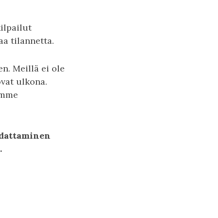
ilpailut
aa tilannetta.
. Meillä ei ole
ovat ulkona.
dumme
udattaminen
.