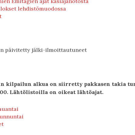
en Emitagien ajat käsiajanotosta
ulokset lehdistömuodossa
t
n päivitetty jälki-ilmoittautuneet
 kilpailun alkua on siirretty pakkasen takia tu
00. Lähtölistoilla on oikeat lähtöajat.
lauantai
sunnuntai
et