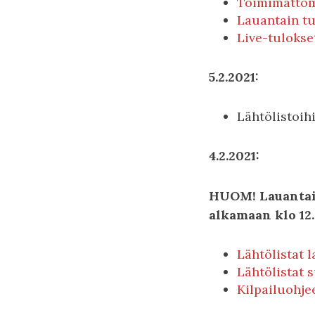
Toimimattomi
Lauantain t
Live-tulokse
5.2.2021:
Lähtölistoihi
4.2.2021:
HUOM! Lauantain
alkamaan klo 12.
Lähtölistat 
Lähtölistat 
Kilpailuohje