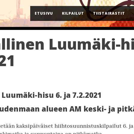
ETUSIVU
KILPAILUT
TIISTAIRASTIT
llinen Luumäki-his
021
 Luumäki-hisu 6. ja 7.2.2021
Uudenmaan alueen AM keski- ja pit
etään kaksipäiväiset hiihtosuunnistuskilpailut 6. ja 
skimatka ja sunnuntaina on pitkämatka.