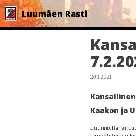
Luumäen Rasti
Kansa
7.2.2
20.1.2021
Kansallinen
Kaakon ja 
Luumäellä järjest
Lauantaina on ke