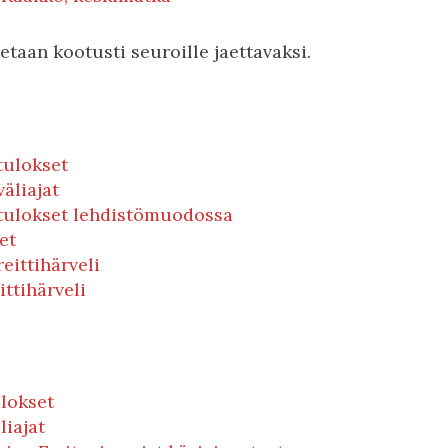
etaan kootusti seuroille jaettavaksi.
tulokset
äliajat
tulokset lehdistömuodossa
et
eittihärveli
ittihärveli
lokset
liajat