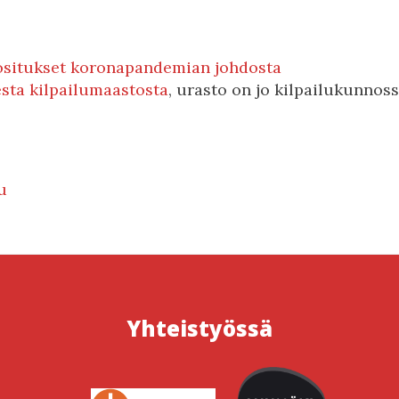
uositukset koronapandemian johdosta
sta kilpailumaastosta
, urasto on jo kilpailukunnos
u
Yhteistyössä