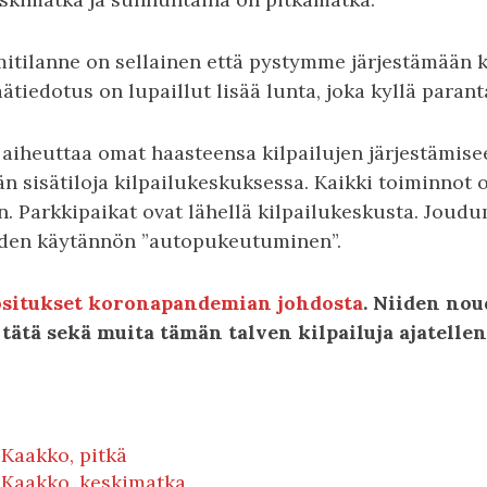
mitilanne on sellainen että pystymme järjestämään k
ätiedotus on lupaillut lisää lunta, joka kyllä parant
iheuttaa omat haasteensa kilpailujen järjestämiseen
n sisätiloja kilpailukeskuksessa. Kaikki toiminnot 
n. Parkkipaikat ovat lähellä kilpailukeskusta. Jou
den käytännön ”autopukeutuminen”.
uositukset koronapandemian johdosta
. Niiden no
 tätä sekä muita tämän talven kilpailuja ajatellen
Kaakko, pitkä
 Kaakko, keskimatka